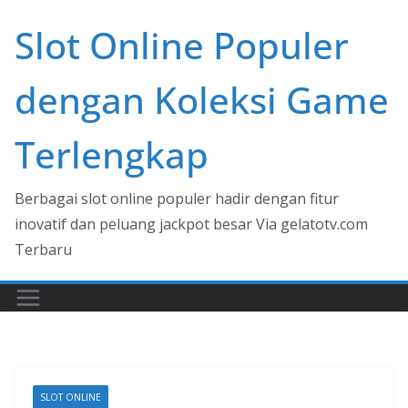
Skip
Slot Online Populer
to
content
dengan Koleksi Game
Terlengkap
Berbagai slot online populer hadir dengan fitur
inovatif dan peluang jackpot besar Via gelatotv.com
Terbaru
SLOT ONLINE