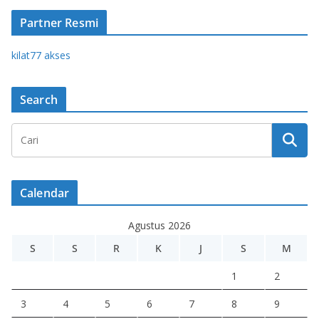
Partner Resmi
kilat77 akses
Search
Calendar
Agustus 2026
S
S
R
K
J
S
M
1
2
3
4
5
6
7
8
9